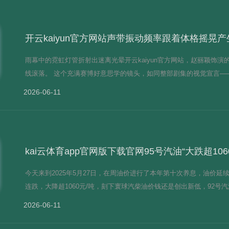
雨幕中的霓虹灯管折射出迷离光晕开云kaiyun官方网站，赵丽颖饰
线滚落。 这个充满赛博好意思学的镜头，如同整部剧集的视觉宣言—
对于自我融会的惊心博弈。 《在东谈主间》用八集体量构建的叙事迷
2026-06-11
思学高度。 开篇的火车坠崖场景号称年度国剧名时事。 镜头奴婢贾小
厢内奔走，全景镜头里雪山坍弛与金属断裂的轰鸣酿成视听对冲。 殊
结合的技能，让每节车......
今天来到2025年5月27日，在周油价进行了本年第十次养息，油价
连跌，大降超1060元/吨，刻下寰球汽柴油价钱还是创出新低，92号汽
均价跌破7.50元/升的中位数价位，0号柴油价钱更是在六元时期延续大
2026-06-11
与0号柴油价钱请看文末价钱列表。不外就最新油价统计数据而言，下
第3期# 2025年第11轮油价养息： 寰球92,95号汽油“大跌超1060元/吨”后