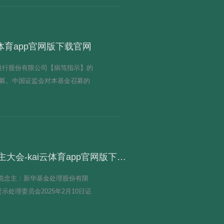
云体育app官网版下载官网
银行股份有限公司【病笃指示】的
册召募。中国证监会对本基金召募的
保举或者保证。本基金每个怒放日
抓有期限定，最短抓有期为60
，最短抓有期到期日及之后基金份
开云kaiyun体育而无需召开基金份额合手有东说念主大会-kai云体育app官网版下载官网
东说念主：新华基金处理股份有限
处理委员会2025年2月10日证
不代表中国证监会对本基金的风险和
司，注册登记东说念主为新华基金