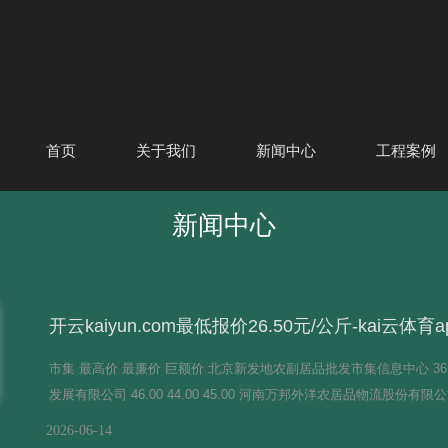
首页
关于我们
新闻中心
工程案例
新闻中心
开云kaiyun.com最低报价26.50元/公斤-kai云
市集 最高价 最廉价 巨额价 北京新发地农副居品批发市集信息中心 36.00 
发展有限公司 46.00 44.00 45.00 河南万邦外洋农居品物流股份有限公司 42
水产冻品副食批发市集 27.50 26.50 27.50 宇宙猪肚批发价钱行情走势
2026-06-14
宙猪肚批发市集价钱上来看，当日最高报价46.00元/公斤，最低报价26.5