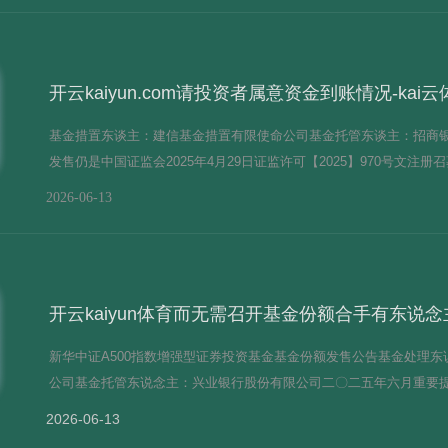
开云kaiyun.com请投资者属意资金到账情况-kai
基金措置东谈主：建信基金措置有限使命公司基金托管东谈主：招商
发售仍是中国证监会2025年4月29日证监许可【2025】970号文注
注册并不代表中国证监会对本基金的风险和收益作念出本质性判断、
2026-06-13
怒放申购，但投资东谈主每笔认购、申购或变调转入的基金份额受最短
天，最短抓有期内基金份额抓有东谈主不成提倡赎回或变调转出央求
额抓有东谈主不错提......
新华中证A500指数增强型证券投资基金基金份额发售公告基金处理
公司基金托管东说念主：兴业银行股份有限公司二〇二五年六月重要提示
监许可【2025】263号文准予注册。中国证监会对本基金的注册并
2026-06-13
收益作出本体性判断、推荐或保证。东说念主为兴业银行股份有限公