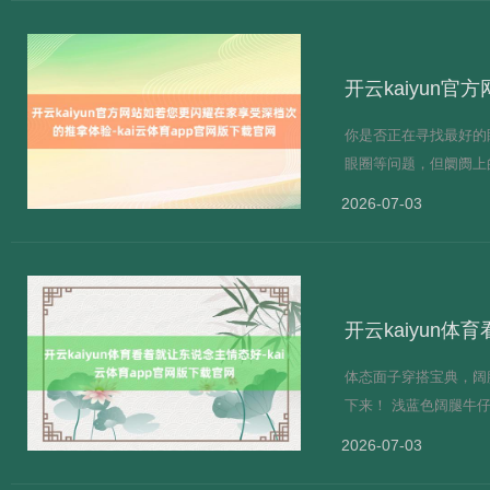
意思医用液体敷料齐能
合。你不错思象一下，日常
你是否正在寻找最好的
眼圈等问题，但阛阓上
拿仪的巧妙面纱，带您
2026-07-03
将匡助您作念出理智的
怎样聘请合适的眼部推
不同的推拿风物，如揉执、振
开云kaiyun体
体态面子穿搭宝典，阔
下来！ 浅蓝色阔腿牛
配果然绝了...那天
2026-07-03
下过雨的蓝天，看着就