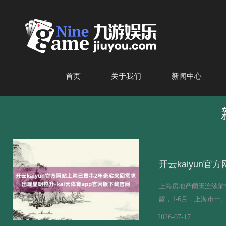
首页
关于我们
新闻中心
上海房地产阛阓连续前
露，1-6月，上海市一
中，一手住房阛阓总体
2026-07-17
回活跃。1-6月，二手