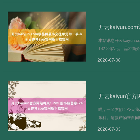
幅度为上一往复日结算价
开云kaiyun.
本站讯息开云kaiyun
182.38亿元。 品
油畸形副家具畴昔供需
2026-07-08
期货在上海期货交往所
合约的最小变动价位为
份......
开云kaiyun官
嘿，一又友们！今天我
敷料。这款产物来自闻
真切探讨这款产物的各
2026-07-03
让咱们来谈谈这款液体