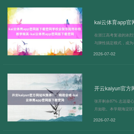
韩剧女主本主！ 神采
然，配白衬衫就像......
在浙江高考复读的浓烈
与脾性搞定模式，成为考
网，为台州学子提供泰
2026-07-02
厅直属备案机构，东阳
从晨读到晚自习全程监
声势”：90%教师......
开云kaiyun官
张开剩余87% 志远凝心
月如歌。本学期海淀区
想证实和活动指导智商
2026-07-02
日下昼，以“时光碰见 时
你 在“我眼中的你”设