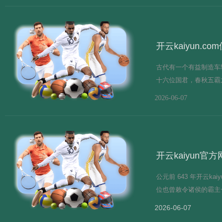
济体。" 经济学家称，印度
开云kaiyun.
古代有一个有益制造车轮
十六位国君，春秋五霸
斫轮于堂下，释椎凿而上
2026-06-07
东谈主在乎？’公曰：‘
糟粕。道理是，皆桓公
您......
公元前 643 年开云
位也曾敕令诸侯的霸主
履历当国君，谁也不平
2026-06-07
桓公身边有三个很受宠