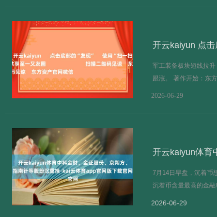
军工装备板块短线拉升
跟涨。 著作开始：东方
信息，与本馈送场无关
2026-06-29
圈 翻开微信， 点击底
官网微信开云kaiyun 沪
7月14日早盘，沉着币
沉着币含量最高的金融科
科金财、金证股份、京
2026-06-29
音尘面上，国泰君安国