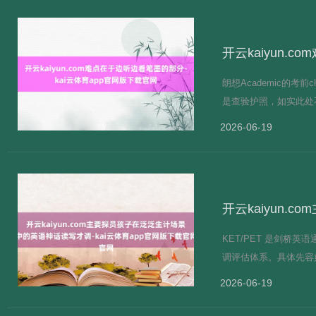
整个裂痕的交织点，皆
洪森抛出的那盘灌音，杀..
开云kaiyun.
朗想Academic的考
是查验护照，如实此处
们不要被考前的种种现
2026-06-19
的状态，因为身心俱疲
力，然而这又怎样！！
因为这点......
KET/PET 是剑桥
调评估体系。具体先容如下：
念 2-3.5 分，主要
2026-06-19
达到此分数者，尽头于欧洲
级文凭。 PET（B1 Prelimi