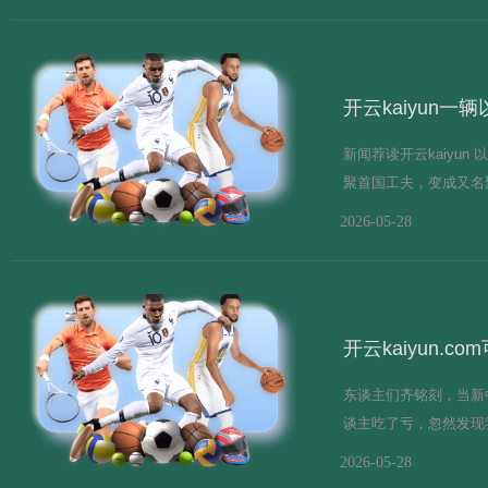
到的是，这次平乱在不
当中弘扬着蹙迫的作用...
开云kaiyun一
新闻荐读开云kaiyu
聚首国工夫，变成又名
防军总咨询长埃亚勒·
2026-05-28
因“怀疑一拓荒物内有
国。 当地时分3月1
爆炸中升......
东谈主们齐铭刻，当新
谈主吃了亏，忽然发现
国奈何失去了对这个东
2026-05-28
今，好意思国的赓续重