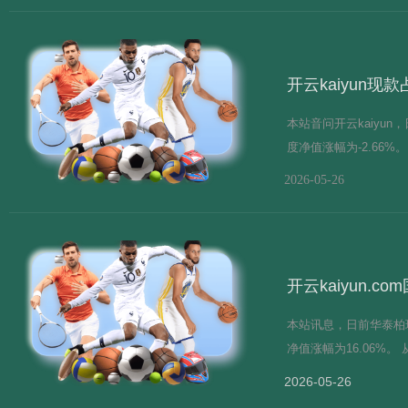
印度洋、太平洋地区的紧
基辛格就说，“海......
开云kaiyun现
本站音问开云kaiyun
度净值涨幅为-2.66
基金中排行841/22
2026-05-26
为-25.05%，确立以
公布的基金限度为11.53
开云kaiyun.
本站讯息，日前华泰柏瑞
净值涨幅为16.06%
27.11%，在同类基金
2026-05-26
的最大回撤为-19.0