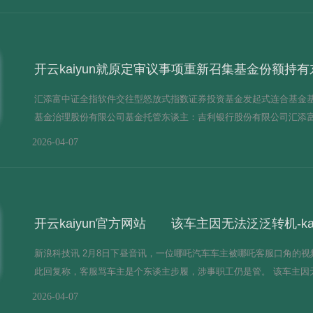
限公司，按摄影干法律律例的章程具备担任基金管理东谈主的经历和
软件交易型通达式指数证券投资基......
汇添富中证全指软件交往型怒放式指数证券投资基金发起式连合基金
基金治理股份有限公司基金托管东谈主：吉利银行股份有限公司汇添
证券投资基金发起式连合基金基金合同第一部分引子一、签订本基金
2026-04-07
表率基金运作。典》”)、《中华东谈主民共和国证券投资基金法》(以下
证券投资基金运作治理办法》(以下简称“《运作办法》”)、《公开召
办法》(以下简称“......
开云kaiyun官方网站 该车主因无法泛泛转机-k
新浪科技讯 2月8日下昼音讯，一位哪吒汽车车主被哪吒客服口角的
此回复称，客服骂车主是个东谈主步履，涉事职工仍是管。 该车主因
服电话催促厂家经管。哪吒汽车客服接完电话后，忘顾虑机。车主听
2026-04-07
服在电话中说：“一直问我若何经管，经管你奶，我若何知谈若何经管？