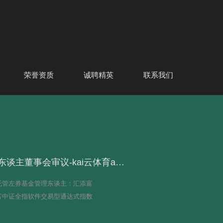
荣誉资质
诚聘精英
联系我们
开云kaiyun官方网站要紧关联交易应提交基金管理东谈主董事会审议-kai云体育app官网版下载官网
托管左券基金管理东谈主：汇添富
富中证全指软件交易型通达式指数
型通达式指数证券投资基金发起式
法律正当成立并有用存续的股份有