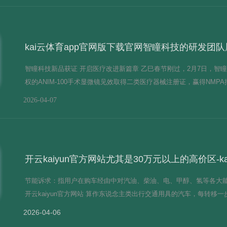
读，尽在新浪财经APP 牵累裁剪：王若云 开云kaiyun官方网站.........
智瞳科技新品获证 开启医疗改进新篇章 乙巳春节刚过，2月7日，智
权的ANIM-100手术显微镜见效取得二类医疗器械注册证，赢得NMP
字化成像不雅察系统”获证后的第二张注册证，符号着公司研发团队智
2026-04-07
觉显像技巧的熟谙，更是智瞳科技在医疗技巧改进限度取得的又一首
尤其是高端医疗成就入口替代注入了新的活力。 ANIM-100手术显
术研发......
开云kaiyun官方网站尤其是30万元以上的高价区-k
节能诉求：指用户在购车经由中对汽油、柴油、电、甲醇、氢等各大
开云kaiyun官方网站 算作东说念主类出行交通用具的汽车，每转移
钞越多，资本自然越高，为了裁汰使用资本，企业会奋勉普及新节能
2026-04-06
场景，聘用更经济的能源居品。本论述界说的节能诉求，指用户在购