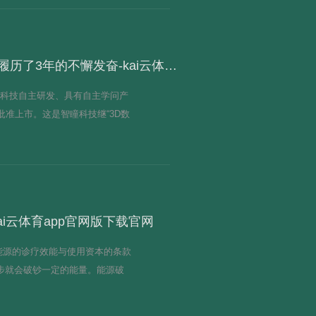
kai云体育app官网版下载官网智瞳科技的研发团队履历了3年的不懈发奋-kai云体育app官网版下载官网
瞳科技自主研发、具有自主学问产
A批准上市。这是智瞳科技继“3D数
能光学成像和超高辨认率立体视
要冲破，也为国产医疗行业发展，
微镜，是一款针对显微外科考究化手
ai云体育app官网版下载官网
能源的诊疗效能与使用资本的条款
一步就会破钞一定的能量。能源破
时期，用户会字据支付才气与使用
车经由中对使用汽油、柴油、电、