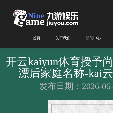
首页
关于我们
新闻中心
开云kaiyun体育授
漂后家庭名称-kai
发布日期：2026-06-