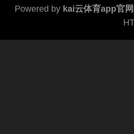
Powered by
kai云体育app
H