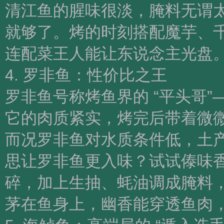
清江鱼的腥味很淡，腌料无谓
就够了。烤的时刻搭配魔芋、
连配菜王人能让东说念主光盘
4. 罗非鱼：性价比之王
罗非鱼号称烤鱼界的 “平头哥
它的肉质紧实，烤完后带着微
而况罗非鱼对水质条件低，土
思让罗非鱼更入味？试试傣味
碎，加上生抽、蚝油调成腌料
茅在鱼身上，幽香能穿透鱼肉