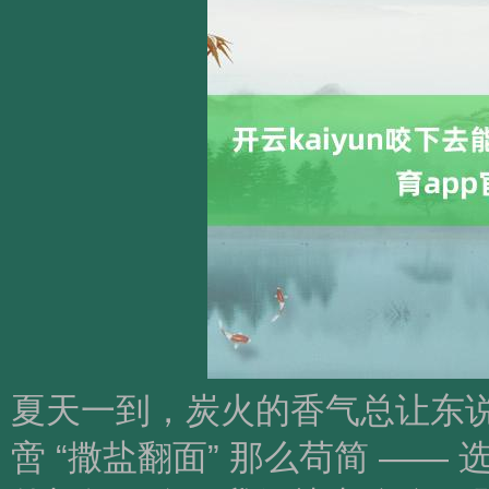
夏天一到，炭火的香气总让东
啻 “撒盐翻面” 那么苟简 —— 