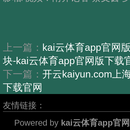
上一篇：
kai云体育app官
块-kai云体育app官网版下载
下一篇：
开云kaiyun.com上
下载官网
友情链接：
Powered by
kai云体育app