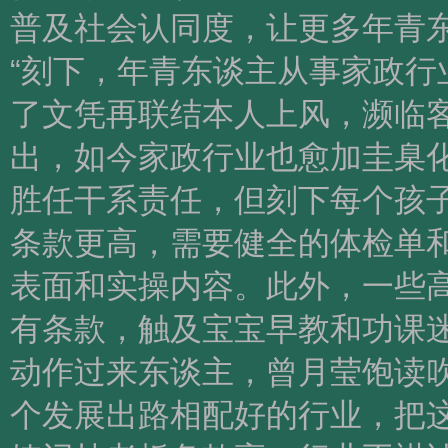
普及社会认同度，让更多年青
“刻下，年青东谈主从事家政
了文凭再联结本人上风，濒临客
出，如今家政行业也愈加圭臬
胜任干系责任，但刻下每个孩
条款更高，需要健全的体检单
表面和实操内容。此外，一些
有条款，触及宝宝早教和功课
动作过来东谈主，曾月莹饱读
个发展出路相配好的行业，把