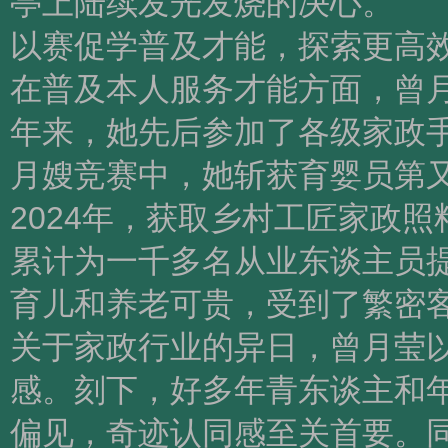
亭上陆续发光发烧的决心。
以赛促学普及才能，探索更高
在普及本人服务才能方面，曾月
年来，她先后参加了各级家政手
月嫂竞赛中，她斩获育婴员第
2024年，获取乡村工匠家政
累计为一千多名从业东谈主员
育儿和养老可贵，受到了繁密
关于家政行业的异日，曾月莹
感。刻下，好多年青东谈主和
偏见，奇迹认同感至关首要。