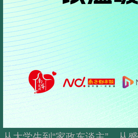
从大学生到“家政东谈主”，从