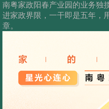
南粤家政阳春产业园的业务独
进家政界限，一干即是五年，
章。