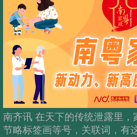
南齐讯 在天下的传统泄露里，家
节略标签画等号，关联词，有