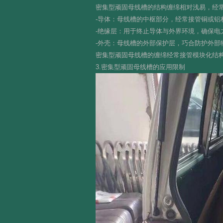
密集型顽固母线槽的结构缠绵相对浅易，经
-导体：母线槽的中枢部分，经常接管铜或铝
-绝缘层：用于终止导体与外界环境，确保
-外壳：母线槽的外部保护层，巧合防护外部
密集型顽固母线槽的缠绵经常接管模块化结
3.密集型顽固母线槽的应用限制