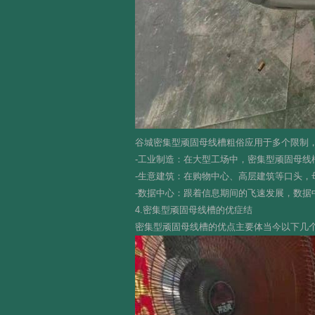
谷城密集型顽固母线槽粗俗应用于多个限制
-工业制造：在大型工场中，密集型顽固母
-生意建筑：在购物中心、高层建筑等口头
-数据中心：跟着信息期间的飞速发展，数
4.密集型顽固母线槽的优症结
密集型顽固母线槽的优点主要体当今以下几