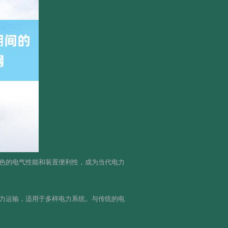
色的电气性能和装置便利性，成为当代电力
力运输，适用于多样电力系统。与传统的电