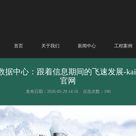
首页
关于我们
新闻中心
工程案例
站-数据中心：跟着信息期间的飞速发展-ka
官网
发布日期：2026-05-29 14:16 点击次数：190