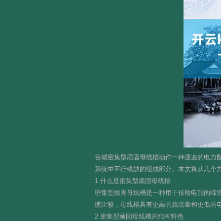
谷城密集型顽固母线槽动作一种逶迤的电力
系统中不行或缺的组成部分。本文将从几个
1.什么是密集型顽固母线槽
密集型顽固母线槽是一种用于传输电能的缔
缆比较，母线槽具有更高的载流量和更低的
2.密集型顽固母线槽的结构特色