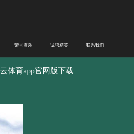
荣誉资质
诚聘精英
联系我们
i云体育app官网版下载