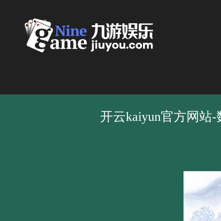
开云kaiyun官方网