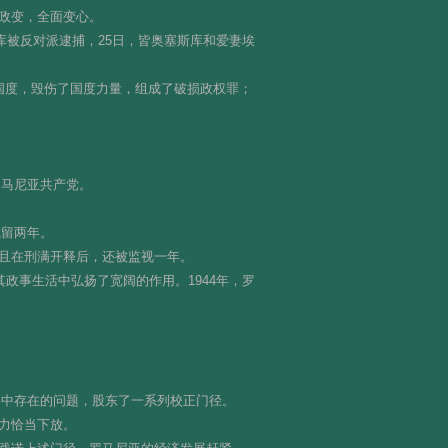
政变，全面变心。
库被反对派逮捕，25日，皆奥塞斯库和爱妻埃
国度，毁伤了国度力量，组成了破损政权罪；
罗马尼亚共产党。
截留两年。
且在刑满开释后，还被监视一年。
其政事生活中弘扬了宽阔的作用。1944年，罗
和中存在的问题，股东了一系列校正门径。
力恰当下放。