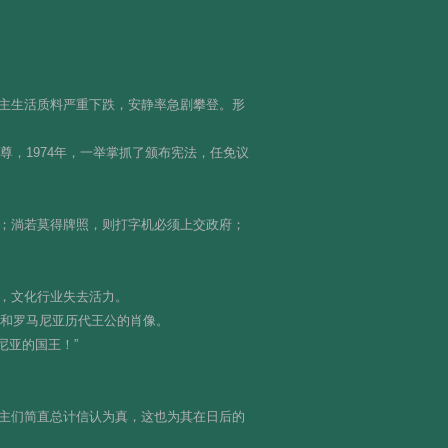
主生活质料严重下跌，安静率急剧攀登。形
尊，1974年，一举掌抓了颁布宪法，任免议
；淌若莫得牌照，则打字机必须上交政府；
，文化行业失去活力。
库和罗马尼亚历代王公的肖像。
尼亚的国王！”
主们简直总计信认为真，这也为其在日后的