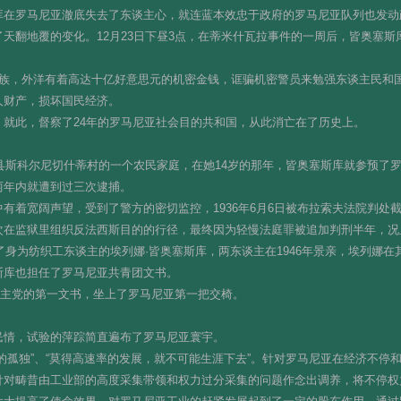
库在罗马尼亚澈底失去了东谈主心，就连蓝本效忠于政府的罗马尼亚队列也发动
天翻地覆的变化。12月23日下昼3点，在蒂米什瓦拉事件的一周后，皆奥塞斯
同族，外洋有着高达十亿好意思元的机密金钱，诓骗机密警员来勉强东谈主民和
人财产，损坏国民经济。
就此，督察了24年的罗马尼亚社会目的共和国，从此消亡在了历史上。
特县斯科尔尼切什蒂村的一个农民家庭，在她14岁的那年，皆奥塞斯库就参预了
两年内就遭到过三次逮捕。
有着宽阔声望，受到了警方的密切监控，1936年6月6日被布拉索夫法院判处
次在监狱里组织反法西斯目的的行径，最终因为轻慢法庭罪被追加判刑半年，况
了身为纺织工东谈主的埃列娜·皆奥塞斯库，两东谈主在1946年景亲，埃列娜在
斯库也担任了罗马尼亚共青团文书。
东谈主党的第一文书，坐上了罗马尼亚第一把交椅。
民情，试验的萍踪简直遍布了罗马尼亚寰宇。
的孤独”、“莫得高速率的发展，就不可能生涯下去”。针对罗马尼亚在经济不停
针对畴昔由工业部的高度采集带领和权力过分采集的问题作念出调养，将不停权