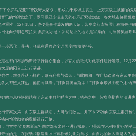
库下令罗马尼亚军警践诺大屠杀，形成几千东谈主丧生，上万东谈主被捕”的鬼
假音讯的饱读励之下，罗马尼亚东谈主民的心扉赶紧被燃烧，各大城市接踵爆发
严重性，12月18日，也便是事件爆发的两天后，皆奥塞斯库按照行程前去伊
本日还向伊朗总统拉夫.桑贾尼示意：罗马尼亚的地方是富厚的。可当皆奥塞斯
进一步恶化，暴动，骚乱在通盘这个词国度内绵绵链接。
定在都门布加勒斯特举行群众集合，以官方的款式对此事件进行澄澈。12月22
央大厦的阳台上进行演讲。
炮竹，群众误认为枪声，形有利焦与错杂，与此同期，在广场边缘有东谈主高呼
各人都堕入狂热，他们高喊着，“打倒皆奥塞斯库！”“打倒杀东谈主犯”的标语
但她的声息很快团结在了东谈主群的呼声之中；错杂之中，皆奥塞斯库的演讲也
街督察次第，向东谈主群喊话，大叫他们散去。并下令“不准向东谈主群开枪”
不错向饱读励者的腿部进行开枪。
日，尼古拉·皆奥塞斯库将国防部长米列亚进行撤职。但是就在米列亚撤职的第
但奇怪的是，在报纸和播送里照旧宣称米列亚为自尽，而自尽的原因则是因为总