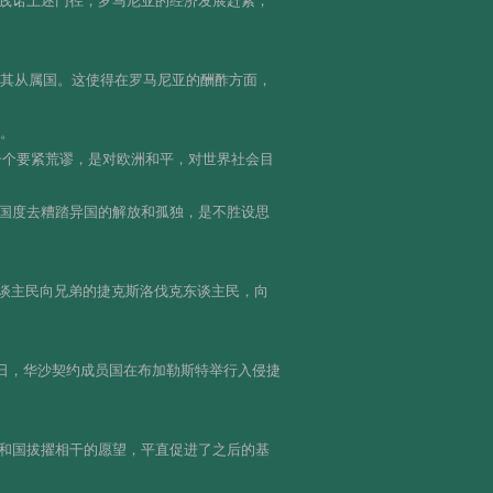
践诺上述门径，罗马尼亚的经济发展赶紧，
为其从属国。这使得在罗马尼亚的酬酢方面，
境。
一个要紧荒谬，是对欧洲和平，对世界社会目
国度去糟踏异国的解放和孤独，是不胜设思
东谈主民向兄弟的捷克斯洛伐克东谈主民，向
7日，华沙契约成员国在布加勒斯特举行入侵捷
和国拔擢相干的愿望，平直促进了之后的基