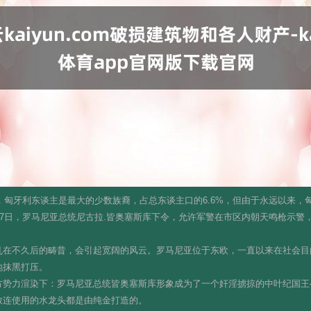
com，匈牙利东谈主是最大的少数族裔，占总东谈主口的6.6%，但由于永远以来
17日，罗马尼亚总统尼古拉.皆奥塞斯库下令，允许军警在市区内朝天鸣枪示警
乱在不久后的畴昔，会引起宽阔的风云。罗马尼亚位于东欧，一直以来在社会目
地抹黑打压。
方势力渲染下：罗马尼亚总统皆奥塞斯库形象成为了一个奸淫掳掠的中叶纪国王
致连使用的水龙头都是由纯金打造的。