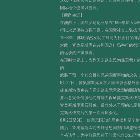
这么不仅能实时贬造谣题，而且针对性强，
国际地位也得以提高。
【酬酢生涯】
在酬酢上，固然罗马尼亚早在1955年加入
得以永远保持自强门庭，在国际社会上弘扬
1968年，苏联悍然发动了对同为社会目的
对此，皆奥塞斯库在共和国宫广场举行的都
的运谈的严重威迫。
在现时世界上，当列国东谈主民为保卫我方
的。
武装干预一个社会目的兄弟国度事物的念头
8月22日，皆奥塞斯库又在大国民议会格外
捷克斯洛伐克共产党东谈主示意激烈的恻隐
并示意完全信服他们有能力保证捷克斯洛伐克
皆奥塞斯库宝石孤独、反对外来干预的态度受
克斯洛伐克后的第一次高层会见。
8月2日至3日，好意思国总统尼克松和基辛
随后，皆奥塞斯库前去好意思国都门华盛顿
辛格访华，为中好意思相干时常化作念出了