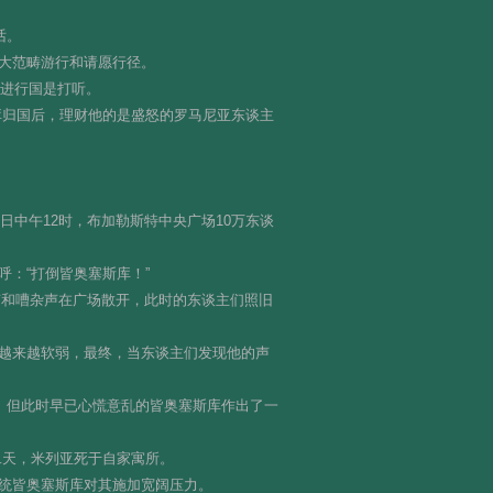
话。
大范畴游行和请愿行径。
朗进行国是打听。
库归国后，理财他的是盛怒的罗马尼亚东谈主
日中午12时，布加勒斯特中央广场10万东谈
：“打倒皆奥塞斯库！”
声和嘈杂声在广场散开，此时的东谈主们照旧
越来越软弱，最终，当东谈主们发现他的声
。但此时早已心慌意乱的皆奥塞斯库作出了一
二天，米列亚死于自家寓所。
统皆奥塞斯库对其施加宽阔压力。