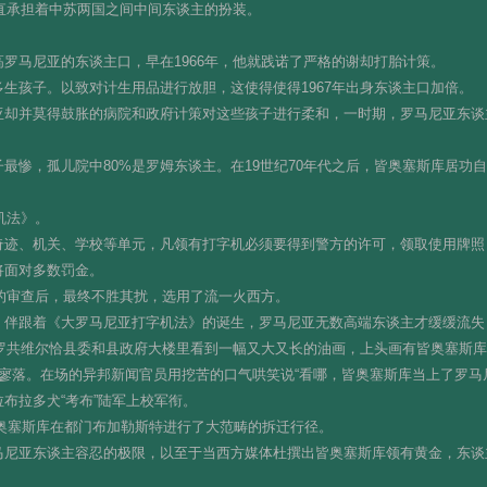
一直承担着中苏两国之间中间东谈主的扮装。
罗马尼亚的东谈主口，早在1966年，他就践诺了严格的谢却打胎计策。
生孩子。以致对计生用品进行放胆，这使得使得1967年出身东谈主口加倍。
亚却并莫得鼓胀的病院和政府计策对这些孩子进行柔和，一时期，罗马尼亚东谈
最惨，孤儿院中80%是罗姆东谈主。在19世纪70年代之后，皆奥塞斯库居功自
机法》。
奇迹、机关、学校等单元，凡领有打字机必须要得到警方的许可，领取使用牌照
将面对多数罚金。
长的审查后，最终不胜其扰，选用了流一火西方。
，伴跟着《大罗马尼亚打字机法》的诞生，罗马尼亚无数高端东谈主才缓缓流失
在罗共维尔恰县委和县政府大楼里看到一幅又大又长的油画，上头画有皆奥塞斯
寥落。在场的异邦新闻官员用挖苦的口气哄笑说“看哪，皆奥塞斯库当上了罗马
布拉多犬“考布”陆军上校军衔。
，皆奥塞斯库在都门布加勒斯特进行了大范畴的拆迁行径。
马尼亚东谈主容忍的极限，以至于当西方媒体杜撰出皆奥塞斯库领有黄金，东谈