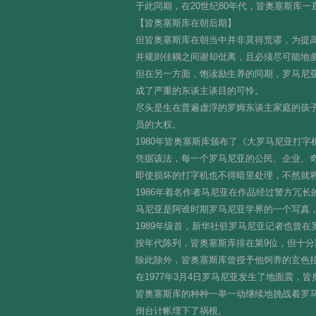
于此同期，在20世纪80年代，皆奥塞斯库
【皆奥塞斯库在朝后期】
但皆奥塞斯库在朝当中并非莫得荒谬，为提高
并规则佳耦之间谢却仳离，且必须尽可能地多
但在另一方面，饱读励生养的同期，罗马尼
成了严重的东谈主谈目的可怜。
尽头是生在普遍虚浮的罗姆东谈主家庭的孩子
员的大权。
1980年皆奥塞斯库颁布了《大罗马尼亚打字
凭据该法，每一个罗马尼亚的公民、企业、
即使损坏的打字机也不得暗里处理，不然就
1986年着名作者马尼亚在作品经过警方冗
马尼亚是阿谁时期罗马尼亚学界的一个写真
1989年级首，新华社驻罗马尼亚记者也曾
按年代陈列，皆奥塞斯库排在第9位，但十分
除此除外，皆奥塞斯库曾授予他饲养的玄色拉
在1977年3月4日罗马尼亚发生了地面震
皆奥塞斯库的种种一举一动继续地挑战着罗
倒台计帐埋下了祸根。