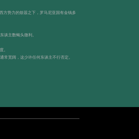
西方势力的烦嚣之下，罗马尼亚国有金钱多
的东谈主数蝇头微利。
度。
业绩通常宽阔，这少许任何东谈主不行否定。