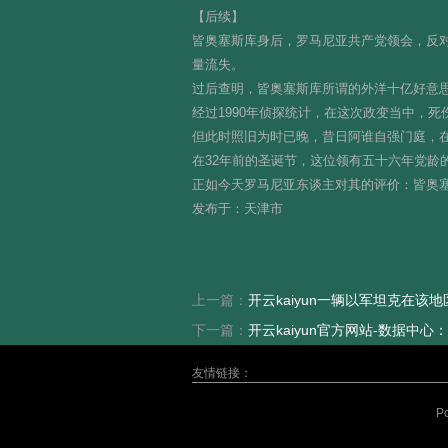
【后续】
皆奥塞斯库身后，罗马尼亚共产党领会，反
量流失。
过后查明，皆奥塞斯库所谓的外洋十亿好意
经过1990年侦探统计，在这次政变当中，
但此时照旧为时已晚，昔日阿谁自强门庭，
在32年前的圣诞节，这位领有五十六年党龄
正如今天罗马尼亚东谈主对其的评价：皆奥塞斯
发布于：天津市
上一篇：
开云kaiyun一辆以军坦克在该地
下一篇：
开云kaiyun官方网站-数据中心
友情链接：
P