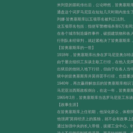
米列亚的噩耗传出后，公论哗然，皆奥塞斯
通盘这个词罗马尼亚在短短几天时期内发生了
列娜·皆奥塞斯库以五项罪名被判正法刑。
这五项罪名包括：指使军警糟塌杀害6万名
在各个城市制造爆炸事件，破损建筑物和各
行刑队未经审判，就赶紧枪决了皆奥塞斯库，
【皆奥塞斯库的一世】
1918年，皆奥塞斯库出身在罗马尼亚奥尔
由于屡次组织工东谈主歇工行径，在他入党
出狱后的他转入地下行径，但由于在各人当中
狱中的皆奥塞斯库并莫得罢手行径，也曾屡
1940年，再次赢得解放后的皆奥塞斯库相识
马尼亚法西斯政权倒台，在这一年，皆奥塞
1965年3月，皆奥塞斯库当选罗马尼亚工
【政事生涯】
在皆奥塞斯库上任初期，他深化群众，体察
他强调“莫得经济上的孤独，就不会有政事上
通过加强中央的长入带领，拔擢工业中心。