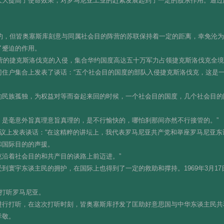
大大提高了使命效果，对罗马尼亚工业的赶紧发展起到了一定的股东作用。通过
华约，但皆奥塞斯库刻意与同属社会目的阵营的苏联保持着一定的距离，幸免沦
了蹙迫的作用。
阵营的捷克斯洛伐克的入侵，集合华约国度高达五十万军力占领捷克斯洛伐克全
门住户集合上发表了谈话：“五个社会目的国度的部队入侵捷克斯洛伐克，这是
的民族孤独，为权益对等而奋起来回的时候，一个社会目的国度，几个社会目的
，是毫意外旨真理意旨真理的，是不行愉快的，哪怕刹那间亦然不行接管的。”
会议上发表谈话：“在这精粹的讲坛上，我代表罗马尼亚共产党和举座罗马尼亚
和国际目的的声援。
沿着社会目的和共产目的谈路上前迈进。”
到寰宇东谈主民的拥护，在国际上也得到了一定的救助和撑持。1969年3月1
格打听罗马尼亚。
进行打听，在这次打听时刻，皆奥塞斯库抒发了匡助好意思国与中华东谈主民共
孝敬。