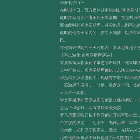
张开剩余91%
在时期本日，西方媒体赶紧炮制出“皆奥塞斯
此时罗马尼亚经济正处于零落期，在这些虚
而然此时的皆奥塞斯库，并没挑升志到事态的
此时的他关于国内的巨变尚不知情，以致在
民。
在他前去伊朗的三天时期内，罗马尼亚地方
【事态激化:皆奥塞斯库演讲】
皆奥塞斯库相识到了事态的严重性，他立即决
主举行集合。皆奥塞斯库偏执夫东谈主在中
但是就在演讲进程中，现场有东谈主暗里燃烧
一石激起千层浪，一时期，通盘这个词广场的
不再在乎真相。
皆奥塞斯库的爱妻试图安危群众保持磨叽，
息运行惶恐时，地方澈底缓缓失控。
罗马尼亚国防部长米列亚躬行开拓军警坐窝上
个荒谬的决定——他下令，鸣枪示警，军警
但对此，米列亚坚强不从。因此，在演讲次
尽管他的家东谈主宣称他是由于刺客刺杀，