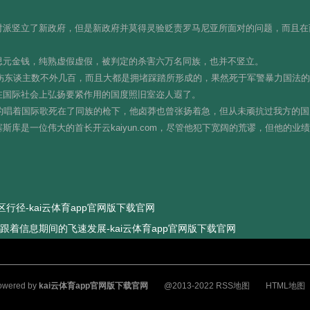
对派竖立了新政府，但是新政府并莫得灵验贬责罗马尼亚所面对的问题，而且在
思元金钱，纯熟虚假虚假，被判定的杀害六万名同族，也并不竖立。
死伤东谈主数不外几百，而且大都是拥堵踩踏所形成的，果然死于军警暴力国法
在国际社会上弘扬要紧作用的国度照旧室迩人遐了。
的唱着国际歌死在了同族的枪下，他卤莽也曾张扬着急，但从未顽抗过我方的国
库是一位伟大的首长开云kaiyun.com，尽管他犯下宽阔的荒谬，但他的
区行径-kai云体育app官网版下载官网
：跟着信息期间的飞速发展-kai云体育app官网版下载官网
owered by
kai云体育app官网版下载官网
@2013-2022
RSS地图
HTML地图