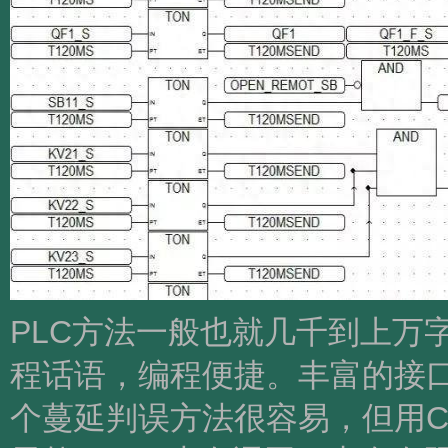
PLC方法一般也就几千到上万
程话语，编程便捷。丰富的接口
个蔓延判误方法很容易，但用