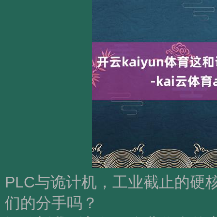
PLC与诡计机，工业截止的硬核
们的分手吗？