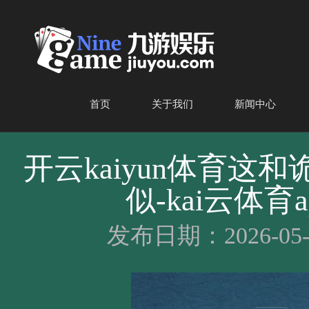
首页
关于我们
新闻中心
开云kaiyun体育
似-kai云体
发布日期：2026-05-