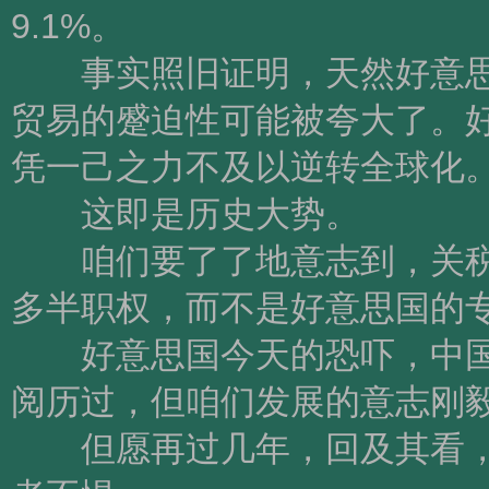
9.1%。
事实照旧证明，天然好意思
贸易的蹙迫性可能被夸大了。好
凭一己之力不及以逆转全球化
这即是历史大势。
咱们要了了地意志到，关税
多半职权，而不是好意思国的
好意思国今天的恐吓，中国
阅历过，但咱们发展的意志刚
但愿再过几年，回及其看，