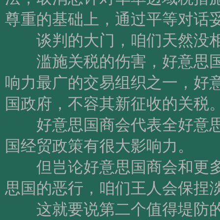
尊重的基础上，通过平等对话
谈判的大门，咱们天然没相
滥施关税的伤害，好意思国
响力最广的交易组织之一，好
国政府，不容其新征收的关税
好意思国商会代表全好意思卓
国经贸政策有很大影响力。
但岂论好意思国商会和更多
思国的恶行，咱们王人会保捏
这就要说第二个值得堤防的