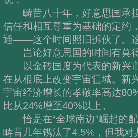
畴昔八十年，好意思国承担
信任和相互尊重为基础的定约
通——这个时间照旧拆伙了。
岂论好意思国的时间有莫得
以金砖国度为代表的新兴市
在从根底上改变宇宙疆域。新兴
宇宙经济增长的孝敬率高达80
比从24%增至40%以上。
恰是在“全球南边”崛起的配
畴昔几年镌汰了4.5%，但我对