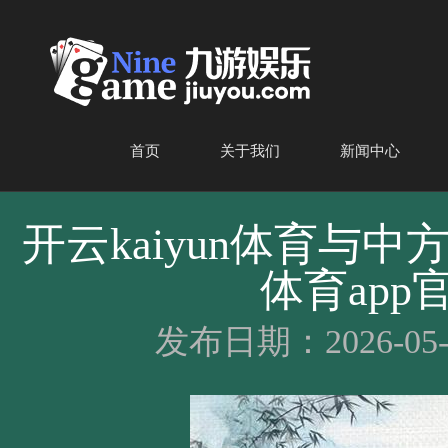
首页
关于我们
新闻中心
开云kaiyun体育与中
体育ap
发布日期：2026-05-