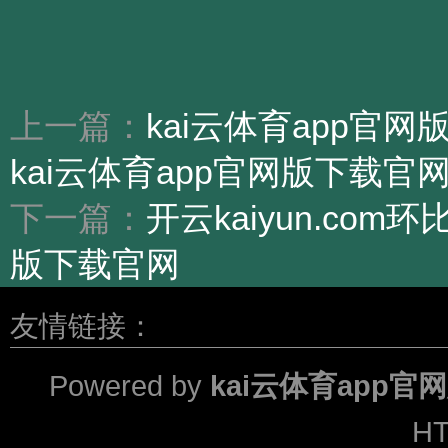
上一篇：
kai云体育app官网
kai云体育app官网版下载官
下一篇：
开云kaiyun.com环
版下载官网
友情链接：
Powered by
kai云体育app
H