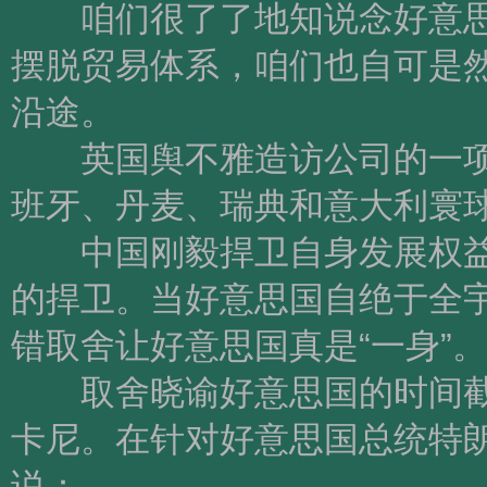
咱们很了了地知说念好意思国
摆脱贸易体系，咱们也自可是
沿途。
英国舆不雅造访公司的一项
班牙、丹麦、瑞典和意大利寰
中国刚毅捍卫自身发展权益
的捍卫。当好意思国自绝于全
错取舍让好意思国真是“一身”。
取舍晓谕好意思国的时间截止
卡尼。在针对好意思国总统特
说：