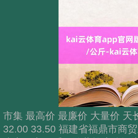
市集 最高价 最廉价 大量价 天
32.00 33.50 福建省福鼎市商贸业