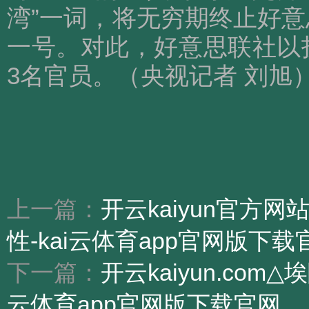
湾”一词，将无穷期终止好
一号。对此，好意思联社以
3名官员。（央视记者 刘旭
上一篇：
开云kaiyun官方
性-kai云体育app官网版下载
下一篇：
开云kaiyun.com
云体育app官网版下载官网