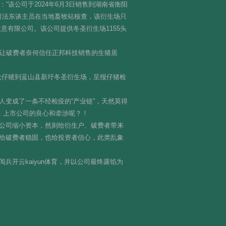
该公司于2024年6月3日销售到湖南省衡阳
，司法东谈主员在当地畜牧站核查，该衍生场只
意有限公司。该公司提供冬圣衍生场1155头
又让破费者奈何信任正邦科技销售的生猪居
一批仔猪到蓝山县新圩冬圣衍生场，呈报仔猪检
变成了一条不经检疫的“产业链”，天然莫得
，上市公司的良心和牵涉呢？！
公司缩小资本，然则给衍生户、破费者带来
给破费者稳固，也给投资者信心，此类乱象
开云kaiyun体育，并以公司最终露馅为