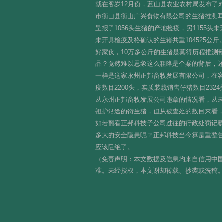
就在客岁12月份，蓝山县农业农村局发布了
市衡山县衡山广兴食物有限公司的生猪推测耳标
呈报了1056头生猪的产地检疫，另1155
未开具检疫及格确认的生猪共重104525公斤。
好家伙，10万多公斤的生猪是莫得历程推
品？竟然难以思象这么粗略是个案的背后，
一样是这家永州正邦畜牧发展有限公司，在客
疫数目2200头，实质装载销售仔猪数目2324
从永州正邦畜牧发展公司违章的情况看，从未
袒护沿途的衍生猪，但从被查处的数目来看，
如若翻看正邦科技子公司过往的行政处罚记
多大的安全隐患呢？正邦科技当今算是重整
应该阻绝了。
（免责声明：本文数据及信息均来自信用中国
准。未经授权，本文谢却转载、抄袭或洗稿