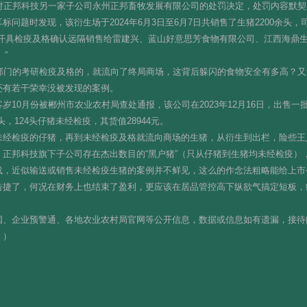
对正邦科技另一家子公司永州正邦畜牧发展有限公司的处罚决定，处罚内容默契：“
问题时发现，该衍生场于2024年6月3日至6月7日共销售了生猪2200余头
头未开具检疫及格确认远隔销售给雷建兴、蓝山好意思芳食物有限公司、江西海鼎生
”
测部门的考研检疫及格的，就流向了终局商场，这背后躲闪的食物安全有多高？
还有若干荣幸没被发现的案例。
岁10月份被郴州市农业农村局查处通报，该公司在2023年12月16日，出售
头，124头仔猪未经检疫，其货值28944元。
经检疫的仔猪，再到未经检疫及格就流向商场的生猪，从衍生到出栏，险些王人
正邦科技旗下子公司存在杰出数目的“黑户猪”（只从仔猪到生猪均未经检疫）
载，近似输送或销售未经检疫生猪的案例并不鲜见，这么的作念法粗略能给上市
告捷了，何况在财务上也结束了盈利，更应该在居品管控高下纵欲气搞定短板，
、企业预警通、各地农业农村局官网等公开信息，数据或信息如有遗漏，接待阅兵
。）