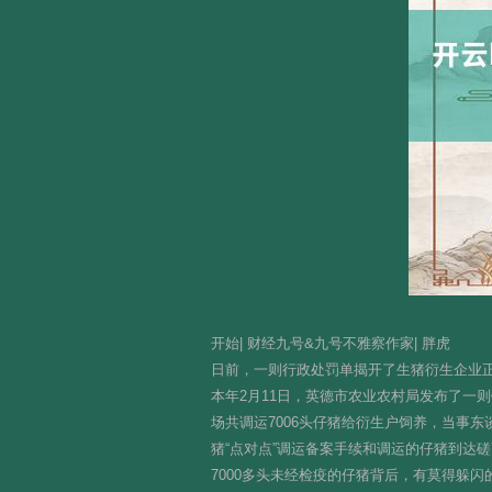
开始| 财经九号&九号不雅察作家| 胖虎
日前，一则行政处罚单揭开了生猪衍生企业
本年2月11日，英德市农业农村局发布了一则
场共调运7006头仔猪给衍生户饲养，当事
猪“点对点”调运备案手续和调运的仔猪到达
7000多头未经检疫的仔猪背后，有莫得躲