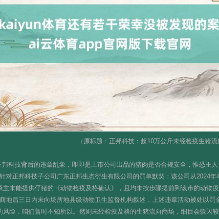
（原标题：正邦科技：超10万公斤未经检疫生猪流向
正邦科技背后的违章乱象，即即是上市公司出品的猪肉是否合规安全，惟恐王人
针对正邦科技子公司广东正邦生态衍生有限公司的罚单默契：该公司从2024年4月
东谈主未能提供仔猪的《动物检疫及格确认》，且均未按步骤提前到该市的动物
磋商地后三日内未向场所地县级动物卫生监督机构叙述，上述违章活动被处以罚
闪的风险，咱们暂时不知所以。然则未经检疫及格的生猪流向商场，细目会躲闪