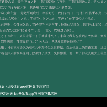
讲说念义，等于‘不义之兵’；我们宋国的兵再弱，可我们谨慎仁义，是‘仁义之
义” 两个字的大旗，想要用 “仁义” 击败弘大的楚国。
公出主意：“趁楚军刚度过一半的时分，我们杀昔日，打他们个措手不足，投诚能
这是趁东说念主之危，不相宜仁义之说念，不行！” 他不喜悦这个战略。
列阵呢，公孙固又说：“当今楚军刚到河岸，还没站稳脚跟，我们马上要紧，还有
我们‘仁义之师’的名号？”于是， 他又一次错过了战机。
公才下令出击。效果宋军一下子就被冲乱了，宋襄公我方也被困在敌阵里，大腿
回到宋国。那面象征 “仁义” 的大旗，早就被踩得破褴褛烂了。
没用，可他我方还认为在构兵中对持仁义莫得错。自后他腿上的箭伤复发，没过
守着老掉牙的构兵原则，效果打了败仗，失掉惨重。他一辈子都没真确大上霸主
份后-kai云体育app官网版下载官网
语抒发出来-kai云体育app官网版下载官网