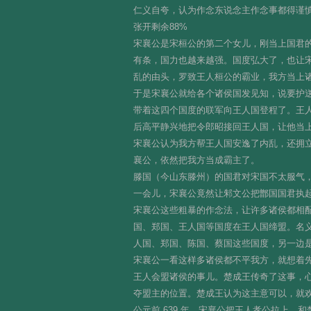
仁义自夸，认为作念东说念主作念事都得谨
张开剩余88%
宋襄公是宋桓公的第二个女儿，刚当上国君
有条，国力也越来越强。国度弘大了，也让
乱的由头，罗致王人桓公的霸业，我方当上
于是宋襄公就给各个诸侯国发见知，说要护
带着这四个国度的联军向王人国登程了。王
后高平静兴地把令郎昭接回王人国，让他当
宋襄公认为我方帮王人国安逸了内乱，还拥
襄公，依然把我方当成霸主了。
滕国（今山东滕州）的国君对宋国不太服气
一会儿，宋襄公竟然让邾文公把鄫国国君执
宋襄公这些粗暴的作念法，让许多诸侯都相
国、郑国、王人国等国度在王人国缔盟。名
人国、郑国、陈国、蔡国这些国度，另一边
宋襄公一看这样多诸侯都不平我方，就想着
王人会盟诸侯的事儿。楚成王传奇了这事，
夺盟主的位置。楚成王认为这主意可以，就
公元前 639 年，宋襄公把王人孝公拉上