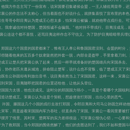
。他我方作念主写了一份宣布，说宋国要召集诸侯会盟，一王人辅佐周皇帝，还
宋襄公的作念法不太称心，但当着面也不好说什么，就拼集喜悦了宣布里的本色
庶生哥哥令郎目夷认为楚成王心想太多，怕宋襄公被骗，就劝他带点戎行去。可
。我拿诚信对待楚国，楚国投诚不会骗我。” 他对持不带戎行。目夷没成见，
宋襄公连这个都不喜悦，还骂目夷这样作念不守信义。为了防护目夷暗暗带兵埋伏
、郑国这六个国度的国君都来了，惟有王人孝公和鲁国国君没到。会盟的时分，
那些随着他来的五百多个奴隶陡然把外套一脱，内部全是盔甲，手里拿着刀剑。
楚成王让楚兵把宋襄公执了起来，然后一样早就准备好的楚国雄兵向宋国杀去。
后，协作老匹夫遵从城池，拚命阻止楚军，说什么也不背叛，临了楚成王灭了宋
的医生公孙固却有利放出音书，说目夷依然当上了宋国国君。这样一来，宋襄公
回到宋国，目夷随即把国君的位置还给他，让他从头登位。
国国力太强，他也没成见。这时分的郑国国力弱小，一直是个看哪个大国锐利就
国造访楚成王。宋襄公认为这是个契机，想趁便攻打郑国，出出心里的恶气。
卫国、许国、滕国这几个小国的戎行去攻打郑国，令郎目夷和大司马公孙固怎样劝
止宋军，而是趁着宋国国内军力吞吐，径直杀向了宋国。宋襄公一看闾里要被打
岸摆开了情景。其时宋、楚两军的实力差得很远，可宋襄公报仇心切，一心要和
于为了救郑国，当今郑国的围依然解了，他们的贪图达到了，我们不如和楚国斗