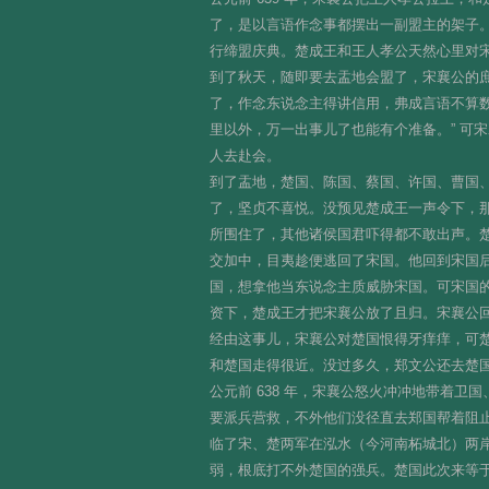
了，是以言语作念事都摆出一副盟主的架子
行缔盟庆典。楚成王和王人孝公天然心里对
到了秋天，随即要去盂地会盟了，宋襄公的
了，作念东说念主得讲信用，弗成言语不算数
里以外，万一出事儿了也能有个准备。” 可
人去赴会。
到了盂地，楚国、陈国、蔡国、许国、曹国
了，坚贞不喜悦。没预见楚成王一声令下，
所围住了，其他诸侯国君吓得都不敢出声。
交加中，目夷趁便逃回了宋国。他回到宋国
国，想拿他当东说念主质威胁宋国。可宋国
资下，楚成王才把宋襄公放了且归。宋襄公
经由这事儿，宋襄公对楚国恨得牙痒痒，可楚
和楚国走得很近。没过多久，郑文公还去楚
公元前 638 年，宋襄公怒火冲冲地带着
要派兵营救，不外他们没径直去郑国帮着阻
临了宋、楚两军在泓水（今河南柘城北）两
弱，根底打不外楚国的强兵。楚国此次来等