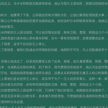
慎说念义。当今令郎昭真实跑来投靠他，他认为我方义退却辞，想都没想就把令
的时分，他重用了子鱼、公孙固这些有才调的大臣，让他们襄理处理国度大事。
宋襄公心中称霸诸侯的宏愿开动拔除起来。恰恰这时分令郎昭来投靠他，他就认
诸侯的盟主。
送令郎昭回王人国当国君。可让他没预见的是，惟有卫国、曹国、邾国这几个小
人国的贵族们底本就心里向着令郎昭，当今一看有宋国襄理，坐窝就聚合起来，
上了国君，这等于自后的王人孝公。
立了新国君，诸侯们投诚会对宋国欺软怕硬。他想时不可失，马上召集诸侯开个
，宋襄公知说念了，径直就把滕宣公执了起来。接着，他又邀请曹国、邾国、鄫
起来，当成祭品去祭祀神灵。到了秋天，因为曹国没给他送羊，他认为这是对我
配不悦。陈国的国君陈穆公就带头倡议，说要从头和列国竖立像王人桓公时期那
义上看他们是在悲伤王人桓公，其实等于为了一王人抗拒宋襄公。这样一来，诸
是想当霸主的宋国，还有和宋国缔盟的卫国、邾国、曹国、滑国这几个小国。
先拉拢楚国和王人国这两个大国，只须有了他们的复旧，就能镇住其他诸侯了。
心里直见笑宋襄公以螳当车，底本都不想搭理他。可楚国的医生成得臣给楚成王
欢迎到时分去会盟。
，和楚成王一王人在王人国的鹿地碰面，谈论会盟诸侯的事情。宋襄公以为有了王