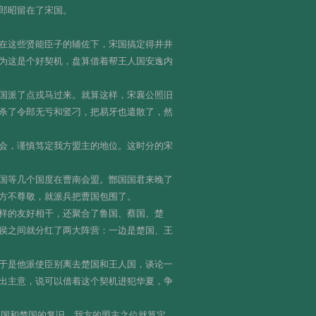
郎昭留在了宋国。
在这些贤能臣子的辅佐下，宋国搞定得井井
为这是个好契机，盘算借着帮王人国安逸内
国派了点戎马过来。就算这样，宋襄公照旧
杀了令郎无亏和竖刁，把易牙也遣散了，然
会，谨慎笃定我方盟主的地位。这时分的宋
国等几个国度在曹南会盟。鄫国国君来晚了
方不尊敬，就派兵把曹国包围了。
样的友好相干，还聚合了鲁国、蔡国、楚
侯之间就分红了两大阵营：一边是楚国、王
于是他派使臣别离去楚国和王人国，谈论一
出主意，说可以借着这个契机进犯华夏，争
人国和楚国的复旧，我方的盟主之位就算定