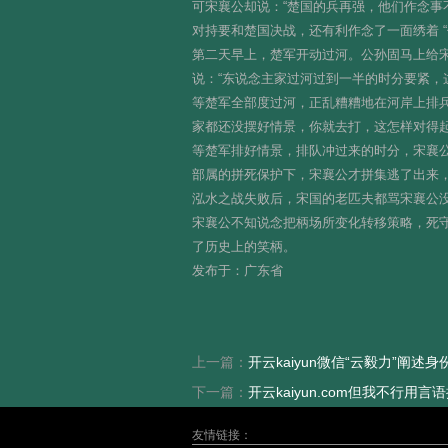
可宋襄公却说：“楚国的兵再强，他们作念事不
对持要和楚国决战，还有利作念了一面绣着 “仁
第二天早上，楚军开动过河。公孙固马上给宋襄
说：“东说念主家过河过到一半的时分要紧，
等楚军全部度过河，正乱糟糟地在河岸上排兵
家都还没摆好情景，你就去打，这怎样对得起
等楚军排好情景，排队冲过来的时分，宋襄
部属的拼死保护下，宋襄公才拼集逃了出来，
泓水之战失败后，宋国的老匹夫都骂宋襄公
宋襄公不知说念把柄场所变化转移策略，死
了历史上的笑柄。
发布于：广东省
上一篇：
开云kaiyun微信“云毅力”阐述身
下一篇：
开云kaiyun.com但我不行用言
友情链接：