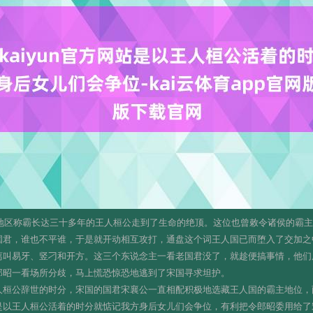
，在华夏地区称霸长达三十多年的王人桓公走到了生命的绝顶。这位也曾敕令诸侯的
国君，谁也不平谁，于是就开动相互攻打，通盘这个词王人国已而堕入了交加之
离叫易牙、竖刁和开方。这三个东说念主一看老国君没了，就趁便搞事情，他们
郎昭一看场所分歧，马上慌恐惊恐地逃到了宋国寻求坦护。
人桓公辞世的时分，宋国的国君宋襄公一直相配积极地选藏王人国的霸主地位，
是以王人桓公活着的时分就惦记我方身后女儿们会争位，有利把令郎昭委用给了