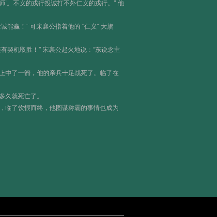
师’。不义的戎行投诚打不外仁义的戎行。” 他
赢！” 可宋襄公指着他的 “仁义” 大旗
契机取胜！” 宋襄公起火地说：“东说念主
上中了一箭，他的亲兵十足战死了。临了在
多久就死亡了。
，临了饮恨而终，他图谋称霸的事情也成为