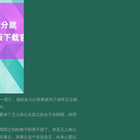
霸主一死亡，他的女儿们坐窝就为了劫夺王位闹
中。
废掉了王人桓公生前立的太子令郎昭，转而
两国之间的相干好得不得了。并且王人桓公
宋襄公。宋襄公这个东说念主，向来心爱以