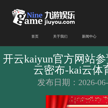
首页
关于我们
新闻中心
开云kaiyun官方网
云密布-kai云
发布日期：2026-06-