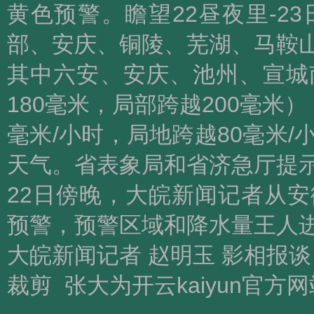
黄色预警。瞻望22昼夜里-2
部、安庆、铜陵、芜湖、马鞍
其中六安、安庆、池州、宣城南
180毫米，局部跨越200毫米
毫米/小时，局地跨越80毫米/
天气。省表象局和省济急厅提
22日傍晚，大皖新闻记者从
预警，预警区域和降水量王人
大皖新闻记者 赵明玉 影相报谈
裁剪 张大为开云kaiyun官方网