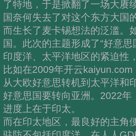
了特地，于是掀翻了一场大赓续
国奈何失去了对这个东方大国
而生长了麦卡锡想法的泛滥。
国。此次的主题形成了“好意思
印度洋、太平洋地区的紧迫性
比如在2009年开云kaiyun.
从大欧好意思转机到太平洋和印
好意思国要转向亚洲。2022
进度上在于印太。
而在印太地区，最良好的主角便
驻防不包括印度洋，在人人GD