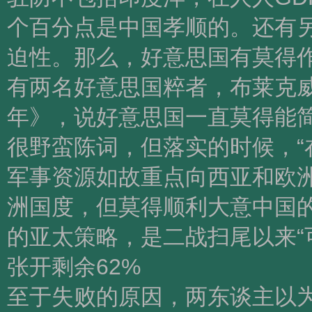
个百分点是中国孝顺的。还有
迫性。那么，好意思国有莫得
有两名好意思国粹者，布莱克
年》，说好意思国一直莫得能
很野蛮陈词，但落实的时候，“
军事资源如故重点向西亚和欧
洲国度，但莫得顺利大意中国
的亚太策略，是二战扫尾以来“
张开剩余62%
至于失败的原因，两东谈主以