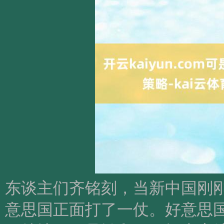
东谈主们齐铭刻，当新中国刚
意思国正面打了一仗。好意思