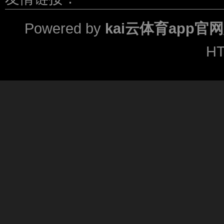
Powered by
kai云体育app
H