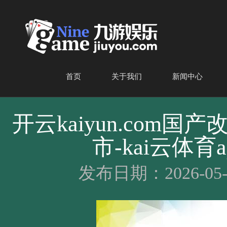
首页
关于我们
新闻中心
开云kaiyun.com
市-kai云体
发布日期：2026-05-