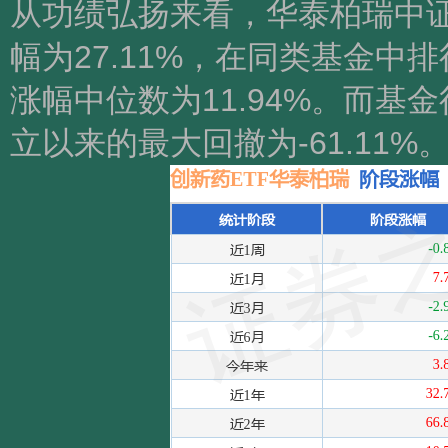
从功绩弘扬来看，华泰柏瑞中证
幅为27.11%，在同类基金中排
涨幅中位数为11.94%。而基金
立以来的最大回撤为-61.11%