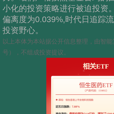
小化的投资策略进行被迫投资。
偏离度为0.039%,时代日追踪
投资野心。
以上本体为本站据公开信息整理，由智能算法生成
号），不组成投资提议。