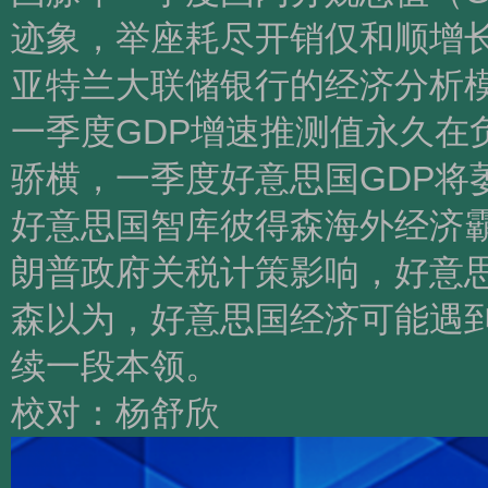
迹象，举座耗尽开销仅和顺增
亚特兰大联储银行的经济分析
一季度GDP增速推测值永久在
骄横，一季度好意思国GDP将萎
好意思国智库彼得森海外经济
朗普政府关税计策影响，好意思
森以为，好意思国经济可能遇
续一段本领。
校对：杨舒欣