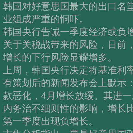
韩国对好意思国最大的出口名
业组成严重的恫吓。
韩国央行告诫一季度经济或负
关于关税战带来的风险，日前
增长的下行风险显耀增多。
上周，韩国央行决定将基准利率
有策划后的新闻发布会上默示
款恶化，4月增长放缓。其进
内务治不细则性的影响，增长
第一季度出现负增长。