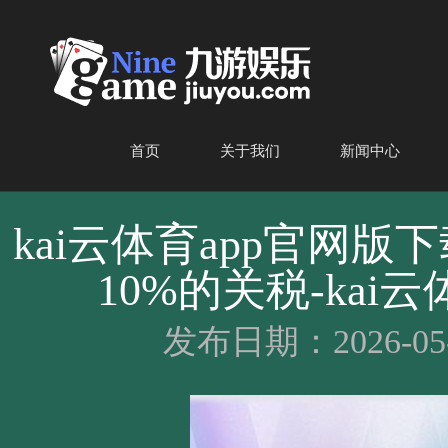
首页
关于我们
新闻中心
kai云体育app官网
10%的关税-kai
发布日期：2026-05