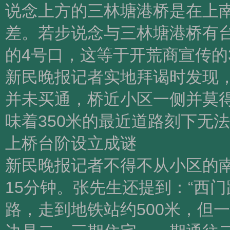
说念上方的三林塘港桥是在上
差。若步说念与三林塘港桥有
的4号口，这等于开荒商宣传的
新民晚报记者实地拜谒时发现
并未买通，桥近小区一侧并莫
味着350米的最近道路刻下无
上桥台阶设立成谜
新民晚报记者不得不从小区的
15分钟。张先生还提到：“西
路，走到地铁站约500米，但