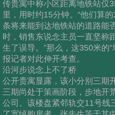
传贵寓中称小区距离地铁站仅3
里，用时约15分钟。“他们算的3
条将来能到达地铁站的道路能
时，销售东说念主员一直坚称距
生了误导。”那么，这350米的
报记者对此伸开考查。
沿河步说念上不了桥
公开贵寓显露，该小分别三期开
三期尚处于策画阶段，步地开
公司。该楼盘紧邻轨交11号线
了宽绰购房者，张先生等于其