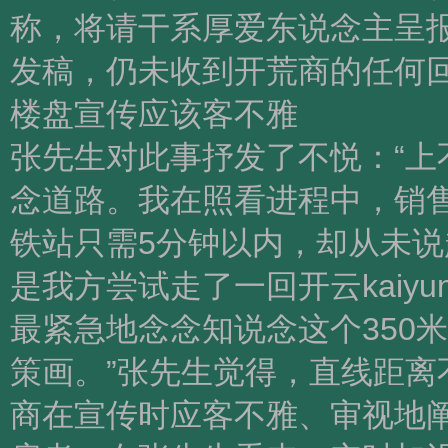
称，将请干系厚爱东说念主呈
发稿，仍未收到开荒商的任何
楼盘宣传应该客不雅
张先生对此事抒发了不悦：“上
念道路。我在照看进程中，销
铁站只需5分钟以内，却从未
是我方尝试走了一回开云kaiy
最紧急地念念知说念这个350
策画。”张先生觉得，直线距
商在宣传时应客不雅、审视地