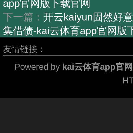
app官网版下载官网
下一篇：
开云kaiyun固然
集借债-kai云体育app官网
友情链接：
Powered by
kai云体育app
H