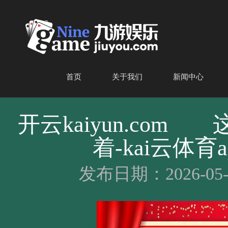
首页
关于我们
新闻中心
开云kaiyun.co
着-kai云体
发布日期：2026-05-