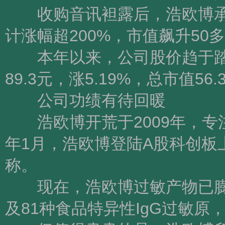
收购音讯袒露后，浩欧博承接
计涨幅超200%，市值飙升50
本年以来，公司股价趋于踏实
89.3元，涨5.19%，总市值56
公司功绩有待回暖
浩欧博开荒于2009年，专注
年1月，浩欧博登陆A股科创板
称。
现在，浩欧博过敏产物已膨胀
及81种食品特异性IgG过敏原