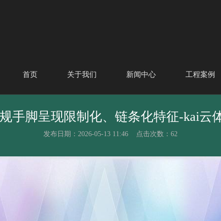
首页
关于我们
新闻中心
工程案例
税违规手脚呈现限制化、链条化特征-kai云
发布日期：2026-05-13 11:46 点击次数：62