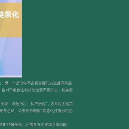
元；另一个是旧年宇宙税务部门共查处高风险
享，但对千般偷逃税行动也要严厉打击，切实赞
治税、以数治税、从严治税”，效率税务拓荒
税务总局、公安部等8部门常态化打击涉税犯
实时精确投递，还需各方连接加强协同配