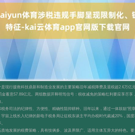
是现行援救科技鼎新和制造业发展的主要策略旧年减税降费及退税超2.6万亿
、罚金蓄意57.89亿元。两组数据开释明笃信号：税收减免的策略红利要应享尽
力。
税务司法的纪律性、方便性、精确性阻抑耕种。旧年以来，通过一体鼓励“照章
宇宙上线长入纪律的新电子税务局让征税东谈主平均办税时代裁减20%，国度
等。
高质地发展的税费策略，具有技俩多、波及界限广、适用主体互异大的特色。要