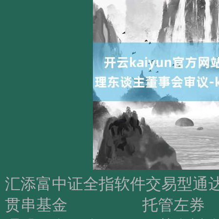
汇添富中证全指软件交易型通达式指数证券投资基 金发起式贯串基金 托管左券 基金管理东谈主：汇添富基金管理股份有限公司 基金托管东谈主：吉祥银行股份有限公司 汇添富中证全指软件交易型通达式指数证券投资基金发起式贯串基金 托管左券 目 录 汇添富中证全指软件交易型通达式指数证券投资基金发起式贯串基金 托管左券 鉴于汇添富基金管理股份有限公司系一家依照中国法律正当成立并有用存 续的股份有限公司，按摄影干法律律例的章程具备担任基金管理东谈主的经历和智力， 拟召募刊行汇添富中证全指软件交易型通达式指数证券投资基金发起式贯串基 金（以下简称“本基金”或“基金”）； 鉴于吉祥银行股份有限公司系一家依照中国法律正当成立并有用存续的银 行，按摄影干法律律例的章程具备担任基金托管东谈主的经历和智力； 鉴于汇添富基金管理股份有限公司拟担任汇添富中证全指软件交易型通达 式指数证券投资基金发起式贯串基金的基金管理东谈主，吉祥银行股份有限公司拟担 任汇添富中证全指软件交易型通达式指数证券投资基金发起式贯串基金的基金 托管东谈主； 为明确汇添富中证全指软件交易型通达式指数证券投资基金发起式贯串基 金的基金管理东谈主和基金托管东谈主之间的权益义务关系，特制订本托管左券； 除非另有约定，《汇添富中证全指软件交易型通达式指数证券投资基金发起 式贯串基金基金合同》(以下简称“基金合同”或“《基金合同》”)中界说的术 语在用于本托管左券时应具有交流的含义；若有反抗应以基金合同为准，并依其 要求说明。 若本基金实施侧袋机制的，侧袋机制实施时代的相干安排见《基金合同》和 招募说明书的章程。 汇添富中证全指软件交易型通达式指数证券投资基金发起式贯串基金 托管左券 一、 基金托管左券当事东谈主 （一）基金管理东谈主（或简称“管理东谈主”） 称呼：汇添富基金管理股份有限公司 注册地址：上海市黄浦区北京东路 666 号 H 区（东座）6 楼 H686 室 办公地址：上海市黄浦区外马路 728 号 邮政编码：200010 法定代表东谈主：李文 成立日历：2005 年 2 月 3 日 批准建造机关及批准建造文号：中国证监会证监基金字【2005】5 号 组织格式：股份有限公司 注册本钱：东谈主民币 132,724,224 元 存续时代：抓续讨论 讨论界限：基金召募、基金销售、资产管理以及经中国证监会许可的其他业 务 （二）基金托管东谈主（或简称“托管东谈主”） 称呼：吉祥银行股份有限公司 注册住所：广东省深圳市罗湖区深南东路 5047 号 办公地址：广东省深圳市福田区益田路 5023 号 法定代表东谈主：谢永林 成立日历：1987 年 12 月 22 日 批准建造机关和批准建造文号：中国东谈主民银行银复 1987【365】号 组织格式：股份有限公司 注册本钱：19,405,918,198 元东谈主民币 存续时代：抓续讨论 基金托管经历批文及文号：中国证监会证监许可20081037 号 估量东谈主：刘华栋 估量电话：(0755) 22166388 讨论界限：办理东谈主民币存、贷、结算、汇兑业务；东谈主民币单据承兑和贴现； 各项信赖业务；经监管机构批准刊行或买卖东谈主民币有价证券；外汇存款、汇款； 汇添富中证全指软件交易型通达式指数证券投资基金发起式贯串基金 托管左券 境内境外借款；在境内境外刊行或代理刊行外币有价证券；贸易、非贸易结算； 外币单据的承兑和贴现；外汇放款；代客买卖外汇及外币有价证券，自营外汇买 卖；资信拜访、参议、见证业务；保障兼业代理业务；黄金入口业务；经关系监 管机构批准或允许的其他业务。 汇添富中证全指软件交易型通达式指数证券投资基金发起式贯串基金 托管左券 二、 基金托管左券的依据、主见和原则 （一）签订托管左券的依据 本左券依据《中华东谈主民共和国民法典》《中华东谈主民共和国证券投资基金法》 (以下简称“《基金法》”)、 《公开召募证券投资基金运作管理办法》 （以下简称“《运 作办法》”）、《公开召募证券投资基金销售机构监督管理办法》《公开召募证券投 资基金信息泄漏管理办法》 （以下简称“《信息泄漏办法》”）、 《公开召募通达式证 券投资基金流动性风险管理章程》《证券投资基金信息泄漏内容与神情准则第 7 号〈托管左券的内容与神情〉》《基金合同》等关系法律法法则程制订。 （二）签订托管左券的主见 签订本左券的主见是明确基金管理东谈主与基金托管东谈主之间在基金财产的督察、 投资运作、净值估量、收益分拨、信息泄漏及彼此监督等相办事宜中的权益义务 及职责，确保基金财产的安全，保护基金份额抓有东谈主的正当权益。 （三）签订托管左券的原则 基金管理东谈主和基金托管东谈主本着对等自觉、憨厚信用、充分保护基金份额抓有 东谈主正当权益的原则，经协商一致，签订本左券。 汇添富中证全指软件交易型通达式指数证券投资基金发起式贯串基金 托管左券 三、 基金托管东谈主对基金管理东谈主的业务监督和核查 （一）基金托管东谈主根据关系法律律例的章程及基金合同的约定，对基金投资 界限、投资对象进行监督。基金合同明确约定基金投资立场或证券选择尺度的， 基金管理东谈主应按照基金托管东谈主要求的神情提供投资品种池，以便基金托管东谈主运用 相干本领系统，对基金推行投资是否相宜基金合同对于证券选择尺度的约定进行 监督，对存在疑义的事项进行核查。 本基金主要投资于主见 ETF、方向指数成份股及备选成份股。为更好地达成 投资主见，本基金还可投资于包括国内照章刊行上市的股票（含主板、创业板及 其他经中国证监会允许上市的股票、存托凭证）、债券（包括国债、央行单据、 金融债、企业债、公司债、中期单据、短期融资券、超短期融资券、次级债券、 政府扶助债券、政府扶助机构债券、所在政府债券、可交换债券、可挪动债券（含 分离交易可转债）过火他经中国证监会允许投资的债券）、股指期货、国债期货、 股票期权、资产扶助证券、债券回购、同行存单、银行存款（包含左券存款、定 期存款过火他银行存款）、货币市集用具以及法律律例或中国证监会允许基金投 资的其他金融用具(但须相宜中国证监会相干章程)。 本基金可根据法律律例的章程参与融资及转融通证券出借业务。 如法律律例或监管机构以后允许基金投资其他品种，基金管理东谈主在履行适应 技艺后，不错将其纳入投资界限。 本基金投资于主见 ETF 的资产不低于基金资产净值的 90%，每个交易日日 终在扣除国债期货、股指期货和股票期权合约需缴纳的交易保证金后，本基金保 留的现款或投资于到期日在一年以内的政府债券的比例整个不低于基金资产净 值的 5%。其中现款不包括结算备付金、存出保证金、应收申购款等。 如法律律例或监管机构变更投资品种的投资比例限制，基金管理东谈主在履行适 当技艺后，不错调整上述投资品种的投资比例。 （二）基金托管东谈主根据关系法律律例的章程及基金合同的约定，对基金投资 比例进行监督。基金托管东谈主按下述比例和调整期限进行监督： （1）本基金投资于主见 ETF 的比例不低于基金资产净值的 90%； （2）每个交易日日终在扣除国债期货、股指期货和股票期权合约需缴纳的 交易保证金后，本基金保留的现款或投资于到期日在一年以内的政府债券的比 汇添富中证全指软件交易型通达式指数证券投资基金发起式贯串基金 托管左券 例整个不低于基金资产净值的 5%。其中现款不包括结算备付金、存出保证金和 应收申购款等； （3）本基金投资于统一原始权益东谈主的各种资产扶助证券的比例，不得越过基 金资产净值的 10％； （4）本基金抓有的一谈资产扶助证券，其市值不得越过基金资产净值的 20％； （5）本基金抓有的统一(指统一信用级别)资产扶助证券的比例，不得越过该 资产扶助证券范畴的 10％； （6）本基金管理东谈主宰理且由本基金托管东谈主托管的一谈基金投资于统一原始 权益东谈主的各种资产扶助证券，不得越过其各种资产扶助证券整个范畴的 10％； （7）本基金应投资于信用级别评级为 BBB 以上(含 BBB)的资产扶助证 券。基金抓有资产扶助证券时代，若是其信用等级着落、不再相宜投资尺度， 应在评级进展发布之日起 3 个月内给予一谈卖出； （8）基金财产参与股票刊行申购，本基金所陈诉的金额不越过本基金的总资 产，本基金所陈诉的股票数目不越过拟刊行股票公司本次刊行股票的总量； （9）本基金主动投资于流动性受限资产的市值整个不得越过本基金资产净 值的 15%；因证券市集波动、上市公司股票停牌、基金范畴变动等基金管理东谈主 之外的成分甚而基金不相宜该比例限制的，基金管理东谈主不得主动新增流动性受 限资产的投资； （10）本基金与私募类证券资管产物及中国证监会认定的其他主体为交易 敌手开展逆回购交易的，可接受质押品的天资要求应当与本基金合同约定的投 资界限保抓一致； （11）本基金资产总值不越过基金资产净值的 140%； （12）本基金参与股指期货和国债期货交易的，应当顺服下列要求： 券市值之和，不得越过基金资产净值的 100%；其中，有价证券指股票、债券 （不含到期日在一年以内的政府债券）、资产扶助证券、买入返售金融资产 （不含质押式回购）等； 资产净值的 10%；在职何交易日日终，抓有的卖出股指期货合约价值不得越过基 汇添富中证全指软件交易型通达式指数证券投资基金发起式贯串基金 托管左券 金抓有的股票总市值的 20%；本基金在职何交易日内交易（不包括平仓）的股指 期货合约的成交金额不得越过上一交易日基金资产净值的 20%；本基金所抓有的 股票市值和买入、卖出股指期货合约价值，整个（轧差估量）应当相宜《基金合 同》对于股票投资比例的关系约定； 资产净值的 15%；在职何交易日日终，抓有的卖放洋债期货合约价值不得越过基 金抓有的债券总市值的 30%；在职何交易日内交易（不包括平仓）的国债期货合 约的成交金额不得越过上一交易日基金资产净值的 30%；本基金所抓有的债券 （不含到期日在一年以内的政府债券）市值和买入、卖放洋债期货合约价值，合 计（轧差估量）应当相宜基金合同对于债券投资比例的关系约定； （13）因未平仓的期权合约支付和收取的权益金总数不得越过基金资产净值 的 10%；开仓卖出认购期权的，应抓有足额方向证券；开仓卖出认沽期权的，应 抓有合约行权所需的全额现款或交易所功令认同的可冲抵期权保证金的现款等 价物；未平仓的期权合约面值不